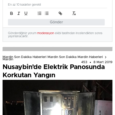
En az 10 karakter gerekli
Gönder
Gönderdiğiniz yorum
moderasyon
ekibi tarafından incelendikten sonra
yayınlanacaktır.
Mardin Son Dakika Haberleri Mardin Son Dakika Mardin Haberleri
Mardin
453
8 Mart 2019
Nusaybin’de Elektrik Panosunda
Korkutan Yangın