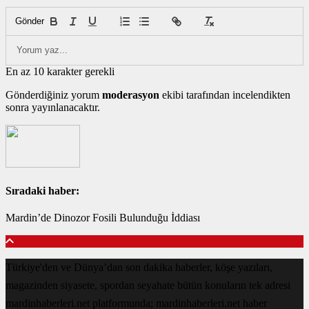
Gönder
En az 10 karakter gerekli
Gönderdiğiniz yorum
moderasyon
ekibi tarafından incelendikten
sonra yayınlanacaktır.
Sıradaki haber:
Mardin’de Dinozor Fosili Bulunduğu İddiası
Türkiye'den ve Dünya’dan son dakika haberler, köşe yazıları,
magazinden siyasete, spordan seyahate bütün konuların tek adresi
mardinhaberleri.net platformunda; mardinhaberleri.net haber