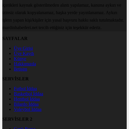
içerikleri kaynak gösterilmeden alıntı yapılamaz, kanuna aykırı ve
izinsiz olarak kopyalanamaz, başka yerde yayınlanamaz. Aykırı
işlem yapan kişi/kişiler için yasal başvuru hakkı saklı tutulmaktadır.
mardinhaberleri.net tercih ettiğiniz için teşekkür ederiz.
SAYFALAR
Üye Girişi
Üye Kaydı
Künye
Hakkımızda
İletişim
SERVİSLER
Futbol İddaa
Basketbol İddaa
Hentbol İddaa
Bilardo İddaa
Voleybol İddaa
SERVİSLER 2
Canlı Borsa