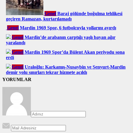
Genel
Baraj gölünde boğulma tehlikesi
geçiren Ramazan, kurtarılamadı
Genel
Mardin 1969 Spor, 6 futbolcuyla yollarını ayırdı
Genel
Mardin’de arabanın çarptığı yaşlı bayan ağır
yaralandı
Genel
Mardin 1969 Spor’da Bülent Akan periyodu sona
erdi
Genel
Uraloğlu: Karkamış-Nusaybin ve Şenyurt-Mardin
demir yolu sınırları tekrar hizmete açıldı
YORUMLAR