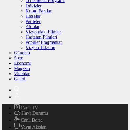
Tenis İddaa Programı
Dövizler
Kripto Paralar
Hisseler
Pariteler
Altınlar
Vizyondaki Filmler
Haftanın Filmleri
Popüler Fragmanlar
Vizyon Takvimi
Gündem
Spor
Ekonomi
Magazin
Videolar
Galeri
Canlı TV
Hava Durumu
Canlı Borsa
Yayın Akışları