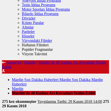
Voleybol İddaa Programı
Tenis İddaa Programı
Motor Sporları İddaa Programı
Bilardo İddaa Programı
Dövizler
Kripto Paralar
Altınlar
Pariteler
Hisseler
Vizyondaki Filmler
Haftanın Filmleri
Popüler Fragmanlar
Vizyon Takvimi
Anasayfa
/
Mardin
/
Mardin’de 40 Kadına Arı Kovanları Teslim
Edildi
Mardin Son Dakika Haberleri Mardin Son Dakika Mardin
Haberleri
Mardin
Mardin’de 40 Kadına Arı Kovanları Teslim Edildi
275 kez okunmuştur
Yayınlanma Tarihi: 29 Kasım 2018 14:00
275
29 Kasım 2018