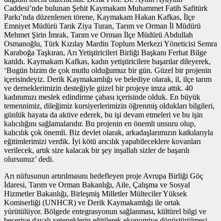
Caddesi’nde bulunan Şehit Kaymakam Muhammet Fatih Safitürk
Parkı’nda düzenlenen törene, Kaymakam Hakan Kafkas, İlçe
Emniyet Müdürü Tarık Ziya Turan, Tarım ve Orman İl Müdürü
Mehmet Şirin İmrak, Tarım ve Orman İlçe Müdürü Abdullah
Osmanoğlu, Türk Kızılay Mardin Toplum Merkezi Yöneticisi Semra
Karaboğa Taşkıran, Arı Yetiştiricileri Birliği Başkanı Ferhat Bilge
katıldı. Kaymakam Kafkas, kadın yetiştiricilere başarılar dileyerek,
‘Bugün bizim de çok mutlu olduğumuz bir gün. Güzel bir projenin
içerisindeyiz. Derik Kaymakamlığı ve belediye olarak, il, ilçe tarım
ve derneklerimizin desteğiyle güzel bir projeye imza attık. 40
kadınımızı meslek edindirme çabası içerisinde olduk. En büyük
temennimiz, dileğimiz kursiyerlerimizin öğrenmiş oldukları bilgileri,
günlük hayata da aktive ederek, bu işi devam etmeleri ve bu işin
kalıcılığını sağlamalarıdır. Bu projenin en önemli unsuru olup,
kalıcılık çok önemli. Biz devlet olarak, arkadaşlarımızın katkılarıyla
eğitimlerimizi verdik. İyi kötü arıcılık yapabileceklere kovanları
verilecek, artık size kalacak bir şey inşallah sizler de başarılı
olursunuz’ dedi.
Arı nüfusunun artırılmasını hedefleyen proje Avrupa Birliği Göç
İdaresi, Tarım ve Orman Bakanlığı, Aile, Çalışma ve Sosyal
Hizmetler Bakanlığı, Birleşmiş Milletler Mülteciler Yüksek
Komiserliği (UNHCR) ve Derik Kaymakamlığı ile ortak
yürütülüyor. Bölgede entegrasyonun sağlanması, kültürel bilgi ve
beceriye dayalı yeteneklerin eğitilerek ekonomiye dönüştürülmesi