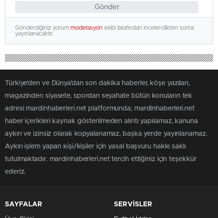
Gönder
Gönderdiğiniz yorum
moderasyon
ekibi tarafından incelendikten sonra
yayınlanacaktır.
Türkiye'den ve Dünya’dan son dakika haberler, köşe yazıları,
magazinden siyasete, spordan seyahate bütün konuların tek
adresi mardinhaberleri.net platformunda; mardinhaberleri.net
haber içerikleri kaynak gösterilmeden alıntı yapılamaz, kanuna
aykırı ve izinsiz olarak kopyalanamaz, başka yerde yayınlanamaz.
Aykırı işlem yapan kişi/kişiler için yasal başvuru hakkı saklı
tutulmaktadır. mardinhaberleri.net tercih ettiğiniz için teşekkür
ederiz.
SAYFALAR
SERVİSLER