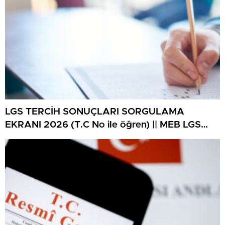
LGS TERCİH SONUÇLARI SORGULAMA
EKRANI 2026 (T.C No ile öğren) || MEB LGS
tercih sonuçları ne vakit açıklanacak, lise
yerleştirme sonuçlarına nereden bakılır? 2026
LGS lise tercih sonuçları sorgulama ekranı
MEB.gov.tr!