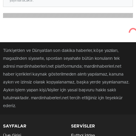
yayınlanacaktır.
Türkiye'den ve Dünya’dan son dakika haberler, köşe yazıları,
magazinden siyasete, spordan seyahate bütün konuların tek
adresi mardinhaberleri.net platformunda; mardinhaberleri.net
haber içerikleri kaynak gösterilmeden alıntı yapılamaz, kanuna
aykırı ve izinsiz olarak kopyalanamaz, başka yerde yayınlanamaz.
Aykırı işlem yapan kişi/kişiler için yasal başvuru hakkı saklı
tutulmaktadır. mardinhaberleri.net tercih ettiğiniz için teşekkür
ederiz.
SAYFALAR
SERVİSLER
Üye Girişi
Futbol İddaa