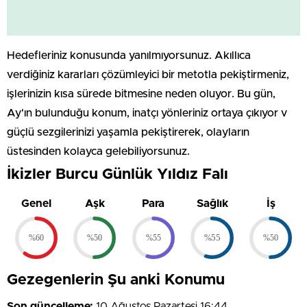
Hedefleriniz konusunda yanılmıyorsunuz. Akıllıca
verdiğiniz kararları çözümleyici bir metotla pekiştirmeniz,
işlerinizin kısa sürede bitmesine neden oluyor. Bu gün,
Ay'ın bulunduğu konum, inatçı yönleriniz ortaya çıkıyor v
güçlü sezgilerinizi yaşamla pekiştirerek, olayların
üstesinden kolayca gelebiliyorsunuz.
İkizler Burcu Günlük Yıldız Falı
Genel
Aşk
Para
Sağlık
İş
%60
%50
%55
%55
%50
Gezegenlerin Şu anki Konumu
Son güncelleme:
10 Ağustos Pazartesi 16:44