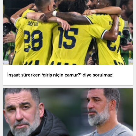
İnşaat sürerken ‘giriş niçin çamur?’ diye sorulmaz!