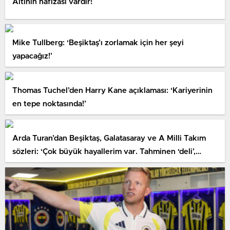
Altının hafızası vardır!
Mike Tullberg: ‘Beşiktaş’ı zorlamak için her şeyi
yapacağız!’
Thomas Tuchel’den Harry Kane açıklaması: ‘Kariyerinin
en tepe noktasında!’
Arda Turan’dan Beşiktaş, Galatasaray ve A Milli Takım
sözleri: ‘Çok büyük hayallerim var. Tahminen ‘deli’,
tahminen de ‘hayalperest’ dersiniz…’