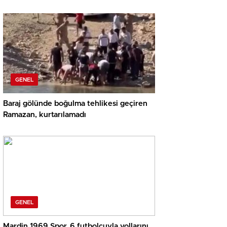
GENEL
Baraj gölünde boğulma tehlikesi geçiren
Ramazan, kurtarılamadı
GENEL
Mardin 1969 Spor, 6 futbolcuyla yollarını