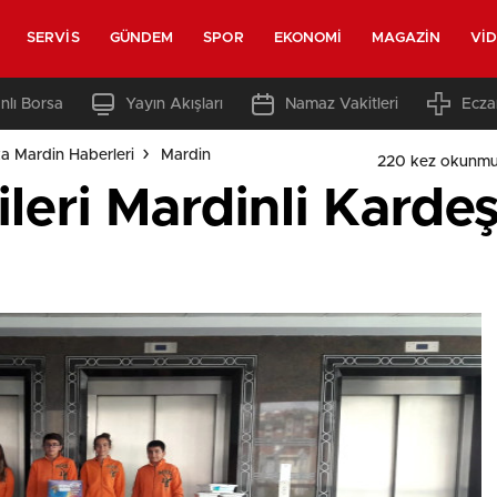
SERVIS
GÜNDEM
SPOR
EKONOMI
MAGAZIN
VI
nlı Borsa
Yayın Akışları
Namaz Vakitleri
Ecza
a Mardin Haberleri
Mardin
220 kez okunmu
eri Mardinli Kardeşl