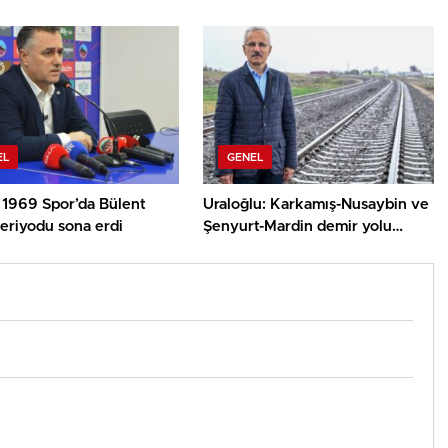
EL
GENEL
 1969 Spor’da Bülent
Uraloğlu: Karkamış-Nusaybin ve
eriyodu sona erdi
Şenyurt-Mardin demir yolu
sınırları tekrar hizmete açıldı