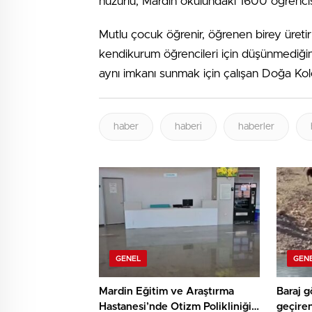
huzurlu, Mardin okulundaki 1600 öğrencis
Mutlu çocuk öğrenir, öğrenen birey üreti
kendikurum öğrencileri için düşünmediği
aynı imkanı sunmak için çalışan Doğa Kol
haber
haberi
haberler
GENEL
GEN
Mardin Eğitim ve Araştırma
Baraj g
Hastanesi’nde Otizm Polikliniği
geçire