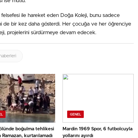
i ise mutlu.
r felsefesi ile hareket eden Doğa Koleji, bunu sadece
ni de bir kez daha gösterdi. Her çocuğa ve her öğrenciye
eji, projelerini sürdürmeye devam edecek.
haberleri
EL
GENEL
ölünde boğulma tehlikesi
Mardin 1969 Spor, 6 futbolcuyla
n Ramazan, kurtarılamadı
yollarını ayırdı