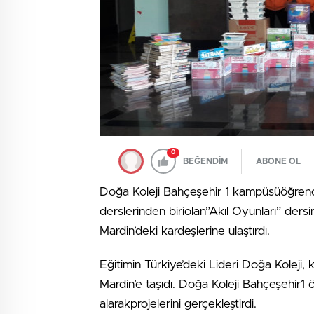
0
BEĞENDİM
ABONE OL
Doğa Koleji Bahçeşehir 1 kampüsüöğrencil
derslerinden biriolan”Akıl Oyunları” dersin
Mardin’deki kardeşlerine ulaştırdı.
Eğitimin Türkiye’deki Lideri Doğa Koleji, 
Mardin’e taşıdı. Doğa Koleji Bahçeşehir1 ö
alarakprojelerini gerçekleştirdi.