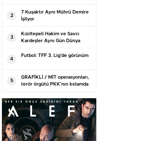
yaralandı
7 Kuşaktır Aynı Mührü Demire
2
İşliyor
Kızıltepeli Hakim ve Savcı
3
Kardeşler Aynı Gün Dünya
Evine Girdi
Futbol: TFF 3. Lig’de görünüm
4
GRAFİKLİ / MİT operasyonları,
5
terör örgütü PKK’nın kelamda
sorumlularını maksat aldı