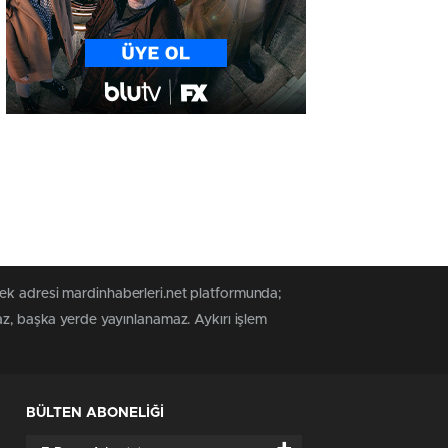
tek adresi mardinhaberleri.net platformunda;
az, başka yerde yayınlanamaz. Aykırı işlem
BÜLTEN ABONELİĞİ