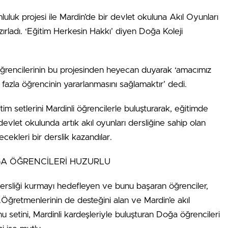
luluk projesi ile Mardin’de bir devlet okuluna Akıl Oyunları
azırladı. ‘Eğitim Herkesin Hakkı’ diyen Doğa Koleji
öğrencilerinin bu projesinden heyecan duyarak ‘amacımız
a fazla öğrencinin yararlanmasını sağlamaktır’ dedi.
im setlerini Mardinli öğrencilerle buluşturarak, eğitimde
devlet okulunda artık akıl oyunları dersliğine sahip olan
lecekleri bir derslik kazandılar.
ĞA ÖĞRENCİLERİ HUZURLU
dersliği kurmayı hedefleyen ve bunu başaran öğrenciler,
u.Öğretmenlerinin de desteğini alan ve Mardin’e akıl
nu setini, Mardinli kardeşleriyle buluşturan Doğa öğrencileri