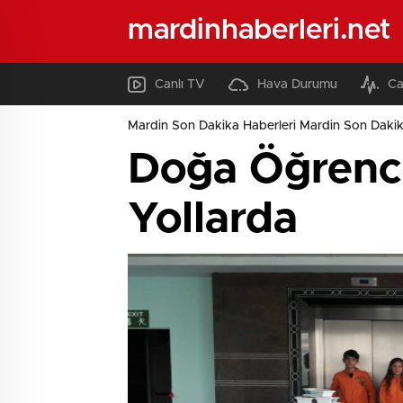
mardinhaberleri.net
Canlı TV
Hava Durumu
Ca
Mardin Son Dakika Haberleri Mardin Son Dakik
Doğa Öğrencil
Yollarda