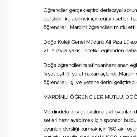
Öğrenciler gerçekleştirdiklerisosyal sorum
dersliğini kurabilmek için eğitim setleri h
öğrencileri, Mardinli öğrencileri mutlu etti.
Doğa Koleji Genel Müdürü Ali Rıza Lüle,
21. Yüzyıla yakışır nitelikli eğitimden dah
Doğa öğrencileri tarafındanhazırlanan eğit
fırsat eşitliği yaratmakamaçlandı. Mardin 
öğrenciler, ilgi ve yeteneklerini geliştirebi
MARDİNLİ ÖĞRENCİLER MUTLU, DO
Mardin’deki devlet okuluna akıl oyunları 
setleri hazırlayabilmek için sponsor buld
oyunları dersliği kurmak için 160 akıl oyu