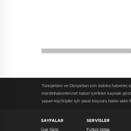
Türkiye'den ve Dünya’dan son dakika haberler, k
mardinhaberleri.net haber içerikleri kaynak gös
yapan kişi/kişiler için yasal başvuru hakkı saklı 
SAYFALAR
SERVİSLER
Üye Girişi
Futbol İddaa