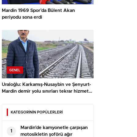
Mardin 1969 Spor’da Bülent Akan
periyodu sona erdi
GENEL
Uraloğlu: Karkamış-Nusaybin ve Şenyurt-
Mardin demir yolu sınırları tekrar hizmete
açıldı
KATEGORİNİN POPÜLERLERİ
Mardin’de kamyonetle çarpışan
1
motosikletin şoförü ağır