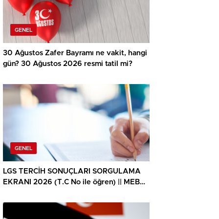
GENEL
30 Ağustos Zafer Bayramı ne vakit, hangi
gün? 30 Ağustos 2026 resmi tatil mi?
GENEL
LGS TERCİH SONUÇLARI SORGULAMA
EKRANI 2026 (T.C No ile öğren) || MEB
LGS tercih sonuçları ne vakit açıklanacak,
lise yerleştirme sonuçlarına nereden
bakılır? 2026 LGS lise tercih sonuçları