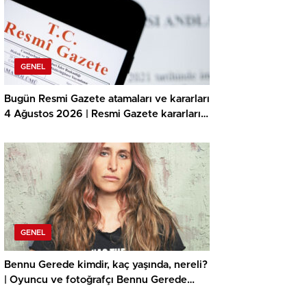
sorgulama ekranı MEB.gov.tr!
GENEL
Bugün Resmi Gazete atamaları ve kararları
4 Ağustos 2026 | Resmi Gazete kararları
neler? İçişleri Bakanlığı Jandarma ve Sahil
Güvenlik Akademisi akademik işçi alımı
duyurusu yayınlandı!
GENEL
Bennu Gerede kimdir, kaç yaşında, nereli?
| Oyuncu ve fotoğrafçı Bennu Gerede
gözaltına mı alındı? İşte Bennu Gerede’nin