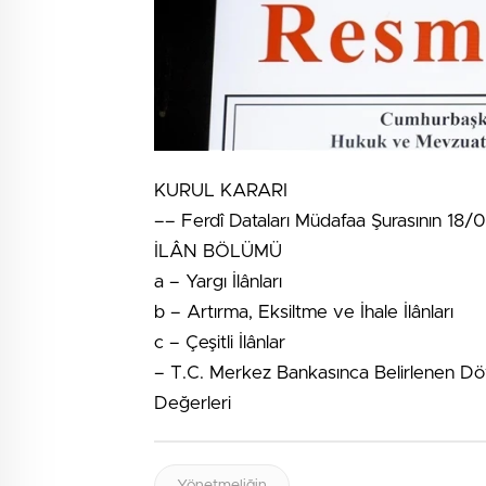
KURUL KARARI
–– Ferdî Dataları Müdafaa Şurasının 18/
İLÂN BÖLÜMÜ
a – Yargı İlânları
b – Artırma, Eksiltme ve İhale İlânları
c – Çeşitli İlânlar
– T.C. Merkez Bankasınca Belirlenen Döv
Değerleri