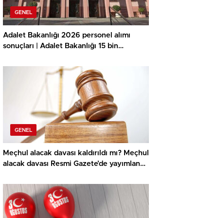
GENEL
Adalet Bakanlığı 2026 personel alımı
sonuçları | Adalet Bakanlığı 15 bin
personel alımı müracaat sonuçları ne vakit
açıklanacak, açıklandı mı? İKM uzunluk
kilo ölçümü ne vakit, imtihan yerleri
muhakkak oldu mu?
GENEL
Meçhul alacak davası kaldırıldı mı? Meçhul
alacak davası Resmi Gazete’de yayımlandı
mı?