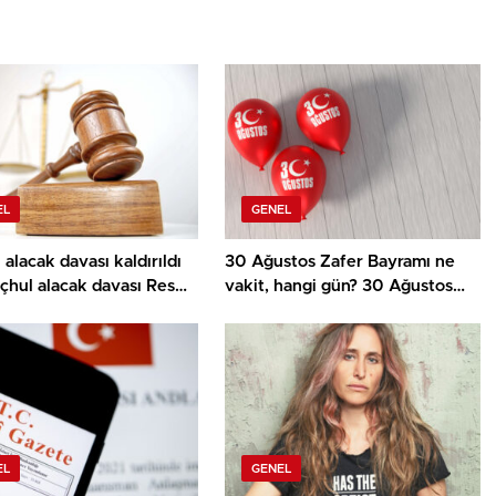
EL
GENEL
alacak davası kaldırıldı
30 Ağustos Zafer Bayramı ne
çhul alacak davası Resmi
vakit, hangi gün? 30 Ağustos
’de yayımlandı mı?
2026 resmi tatil mi?
EL
GENEL