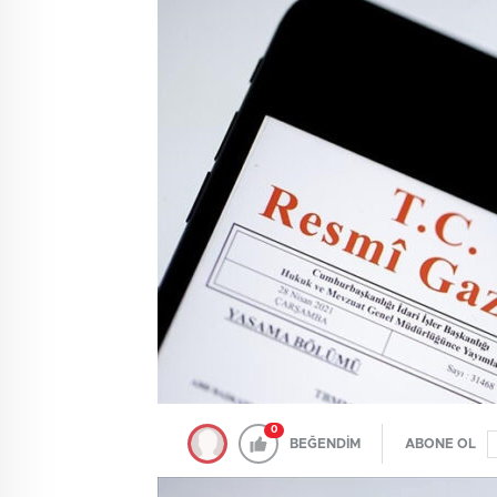
0
BEĞENDİM
ABONE OL