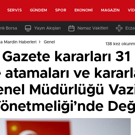
SERVIS
GÜNDEM
SPOR
EKONOMI
MAGAZIN
VI
nlı Borsa
Yayın Akışları
Namaz Vakitleri
Ecza
a Mardin Haberleri
Genel
138 kez okunm
Gazete kararları 31
atamaları ve kararl
enel Müdürlüğü Vazi
önetmeliği’nde Deği