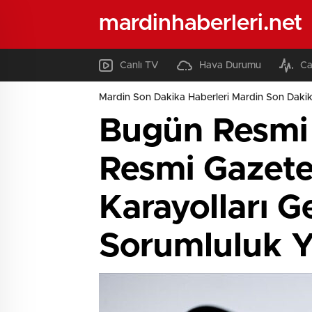
mardinhaberleri.net
Canlı TV
Hava Durumu
Ca
Mardin Son Dakika Haberleri Mardin Son Dakik
Bugün Resmi 
Resmi Gazete 
Karayolları G
Sorumluluk Y