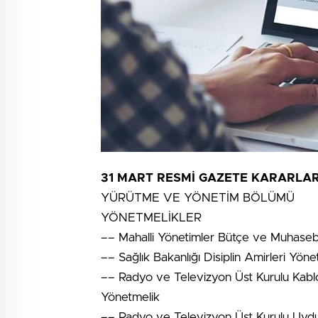
31 MART RESMİ GAZETE KARARLAR
YÜRÜTME VE YÖNETİM BÖLÜMÜ
YÖNETMELİKLER
–– Mahalli Yönetimler Bütçe ve Muhaseb
–– Sağlık Bakanlığı Disiplin Amirleri Yöne
–– Radyo ve Televizyon Üst Kurulu Kablo
Yönetmelik
–– Radyo ve Televizyon Üst Kurulu Uydu 