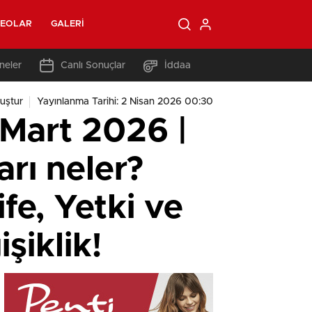
DEOLAR
GALERI
neler
Canlı Sonuçlar
İddaa
uştur
Yayınlanma Tarihi: 2 Nisan 2026 00:30
 Mart 2026 |
arı neler?
fe, Yetki ve
şiklik!