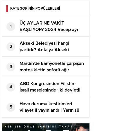
biyografisi ve hayatı!
KATEGORİNİN POPÜLERLERİ
ÜÇ AYLAR NE VAKİT
1
BAŞLIYOR? 2024 Recep ayı
hangi gün başlayacak? Diyanet
takvimi aşikâr oldu: İşte Receb,
Akseki Belediyesi hangi
2
Şaban ve Ramazan ayları
partide? Antalya Akseki
başlangıç tarihi
Belediye Lideri kimdir? 2019
Akseki lokal seçim sonuçları…
Mardin’de kamyonetle çarpışan
3
motosikletin şoförü ağır
yaralandı
ABD Kongresinden Filistin-
4
İsrail meselesinde ‘iki devletli
çözüme’ destek
Hava durumu kestirimleri
5
vilayet il yayınlandı | Yarın (8
Kasım) hava nasıl olacak?
Çarşamba günü yağmur var mı?
Meteoroloji’den İstanbul’a