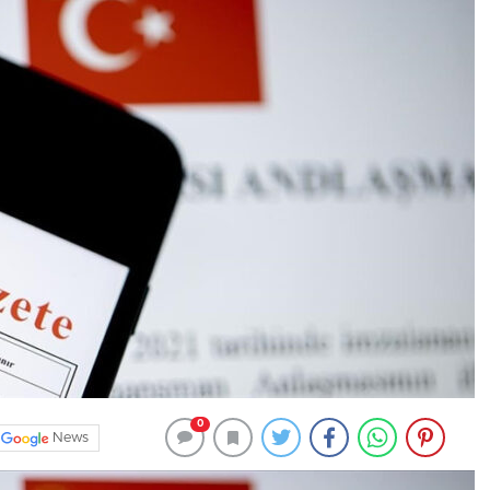
0
News