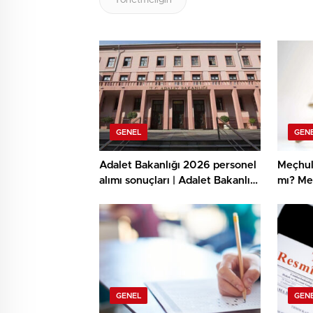
Yönetmeliğin
GENEL
GEN
Adalet Bakanlığı 2026 personel
Meçhul 
alımı sonuçları | Adalet Bakanlığı
mı? Me
15 bin personel alımı müracaat
Gazete
sonuçları ne vakit açıklanacak,
açıklandı mı? İKM uzunluk kilo
ölçümü ne vakit, imtihan yerleri
muhakkak oldu mu?
GENEL
GEN