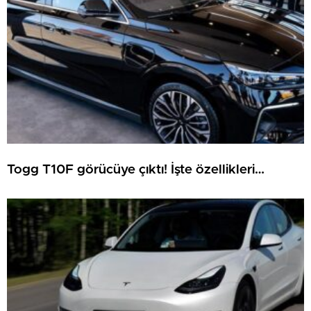
Togg T10F görücüye çıktı! İşte özellikleri…