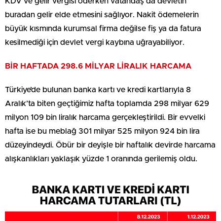
KDV ve gelir vergisi öderken vatandaş da devletin
buradan gelir elde etmesini sağlıyor. Nakit ödemelerin
büyük kısmında kurumsal firma değilse fiş ya da fatura
kesilmediği için devlet vergi kaybına uğrayabiliyor.
BİR HAFTADA 298.6 MİLYAR LİRALIK HARCAMA
Türkiye’de bulunan banka kartı ve kredi kartlarıyla 8
Aralık’ta biten geçtiğimiz hafta toplamda 298 milyar 629
milyon 109 bin liralık harcama gerçekleştirildi. Bir evvelki
hafta ise bu meblağ 301 milyar 525 milyon 924 bin lira
düzeyindeydi. Öbür bir deyişle bir haftalık devirde harcama
alışkanlıkları yaklaşık yüzde 1 oranında gerilemiş oldu.