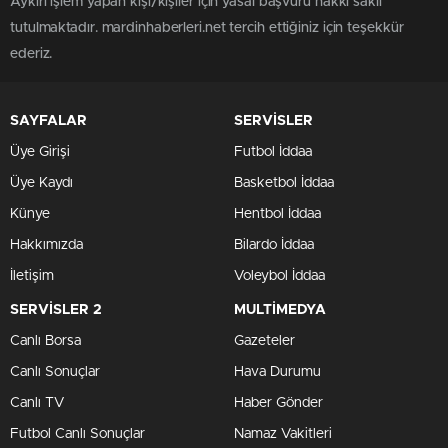
Aykırı işlem yapan kişi/kişiler için yasal başvuru hakkı saklı
tutulmaktadır. mardinhaberleri.net tercih ettiğiniz için teşekkür
ederiz.
SAYFALAR
SERVİSLER
Üye Girişi
Futbol İddaa
Üye Kaydı
Basketbol İddaa
Künye
Hentbol İddaa
Hakkımızda
Bilardo İddaa
İletişim
Voleybol İddaa
SERVİSLER 2
MULTİMEDYA
Canlı Borsa
Gazeteler
Canlı Sonuçlar
Hava Durumu
Canlı TV
Haber Gönder
Futbol Canlı Sonuçlar
Namaz Vakitleri