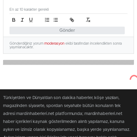
En az 10 karakter gerekli
Gönder
Gönderdiğiniz yorum
moderasyon
ekibi tarafından incelendikten sonra
yayınlanacaktır.
Türkiye'den ve Dünya’dan son dakika haberler, köşe yazıları,
magazinden siyasete, spordan seyahate bütün konuların tek
adresi mardinhaberleri.net platformunda; mardinhaberleri.net
haber içerikleri kaynak gösterilmeden alıntı yapılamaz, kanuna
aykırı ve izinsiz olarak kopyalanamaz, başka yerde yayınlanamaz.