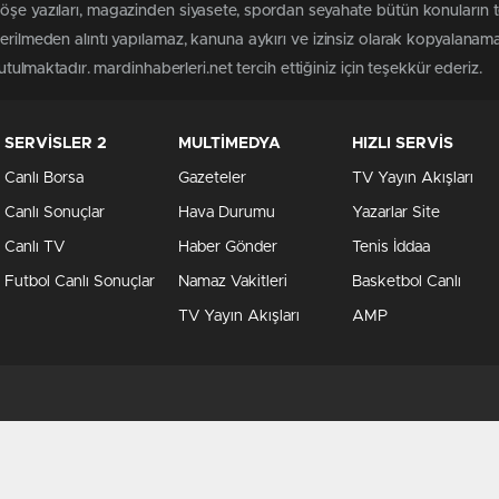
öşe yazıları, magazinden siyasete, spordan seyahate bütün konuların 
terilmeden alıntı yapılamaz, kanuna aykırı ve izinsiz olarak kopyalanam
tutulmaktadır. mardinhaberleri.net tercih ettiğiniz için teşekkür ederiz.
SERVİSLER 2
MULTİMEDYA
HIZLI SERVİS
Canlı Borsa
Gazeteler
TV Yayın Akışları
Canlı Sonuçlar
Hava Durumu
Yazarlar Site
Canlı TV
Haber Gönder
Tenis İddaa
Futbol Canlı Sonuçlar
Namaz Vakitleri
Basketbol Canlı
TV Yayın Akışları
AMP