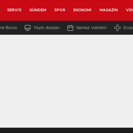
SERVIS
GÜNDEM
SPOR
EKONOMI
MAGAZIN
VI
nlı Borsa
Yayın Akışları
Namaz Vakitleri
Ecza