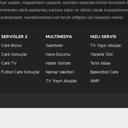
öşe yazıları, magazinden siyasete, spordan seyahate bütün konuların 
terilmeden alıntı yapılamaz, kanuna aykırı ve izinsiz olarak kopyalanam
tutulmaktadır. mardinhaberleri.net tercih ettiğiniz için teşekkür ederiz.
SERVİSLER 2
MULTİMEDYA
HIZLI SERVİS
Canlı Borsa
Gazeteler
TV Yayın Akışları
Canlı Sonuçlar
Hava Durumu
Yazarlar Site
Canlı TV
Haber Gönder
Tenis İddaa
Futbol Canlı Sonuçlar
Namaz Vakitleri
Basketbol Canlı
TV Yayın Akışları
AMP