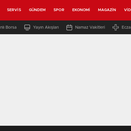
SERVIS
GÜNDEM
SPOR
EKONOMI
MAGAZIN
VI
nlı Borsa
Yayın Akışları
Namaz Vakitleri
Ecza