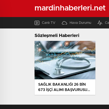
mardinhaberleri.net
Canlı TV
Hava Durumu
Ca
Sözleşmeli Haberleri
SAĞLIK BAKANLIĞI 26 BİN
673 İŞÇİ ALIMI BAŞVURUSU
2026 | Sağlık Bakanlığı
personel alımı başvurusu ne
vakit, takım ve branş dağılımı