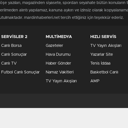
öşe yazıları, magazinden siyasete, spordan seyahate bütün konuların 
terilmeden alıntı yapılamaz, kanuna aykırı ve izinsiz olarak kopyalanam
tutulmaktadır. mardinhaberleri.net tercih ettiğiniz için teşekkür ederiz.
SERVİSLER 2
MULTİMEDYA
HIZLI SERVİS
Canlı Borsa
Gazeteler
TV Yayın Akışları
Canlı Sonuçlar
Hava Durumu
Yazarlar Site
Canlı TV
Haber Gönder
Tenis İddaa
Futbol Canlı Sonuçlar
Namaz Vakitleri
Basketbol Canlı
TV Yayın Akışları
AMP