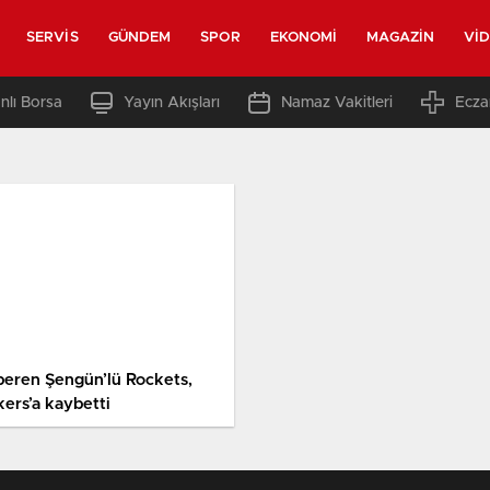
SERVIS
GÜNDEM
SPOR
EKONOMI
MAGAZIN
VI
nlı Borsa
Yayın Akışları
Namaz Vakitleri
Ecza
peren Şengün’lü Rockets,
kers’a kaybetti