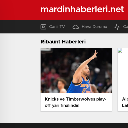
mardinhaberleri.net
Canlı TV
Hava Durumu
Ca
Ribaunt Haberleri
Knicks ve Timberwolves play-
Al
off yarı finalinde!
La