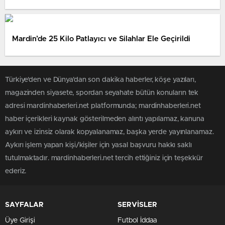
Mardin’de 25 Kilo Patlayıcı ve Silahlar Ele Geçirildi
Türkiye'den ve Dünya’dan son dakika haberler, köşe yazıları,
magazinden siyasete, spordan seyahate bütün konuların tek
adresi mardinhaberleri.net platformunda; mardinhaberleri.net
haber içerikleri kaynak gösterilmeden alıntı yapılamaz, kanuna
aykırı ve izinsiz olarak kopyalanamaz, başka yerde yayınlanamaz.
Aykırı işlem yapan kişi/kişiler için yasal başvuru hakkı saklı
tutulmaktadır. mardinhaberleri.net tercih ettiğiniz için teşekkür
ederiz.
SAYFALAR
SERVİSLER
Üye Girişi
Futbol İddaa