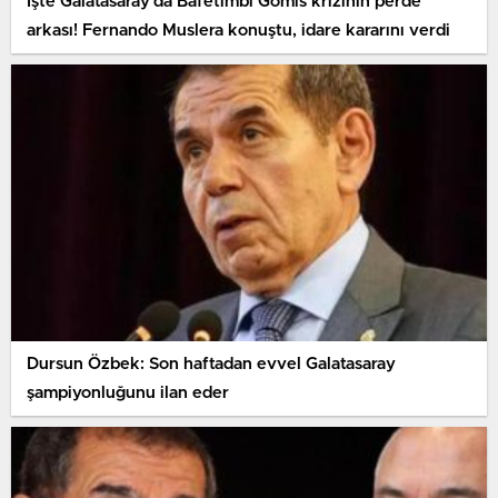
İşte Galatasaray’da Bafetimbi Gomis krizinin perde
arkası! Fernando Muslera konuştu, idare kararını verdi
Dursun Özbek: Son haftadan evvel Galatasaray
şampiyonluğunu ilan eder