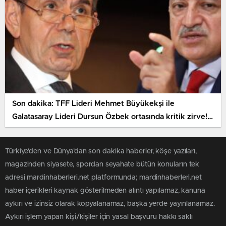
Son dakika: TFF Lideri Mehmet Büyükekşi ile
Galatasaray Lideri Dursun Özbek ortasında kritik zirve! 3
maçı örnek gösterip şikayetlerini lisana getirecek
Türkiye'den ve Dünya’dan son dakika haberler, köşe yazıları,
magazinden siyasete, spordan seyahate bütün konuların tek
adresi mardinhaberleri.net platformunda; mardinhaberleri.net
haber içerikleri kaynak gösterilmeden alıntı yapılamaz, kanuna
aykırı ve izinsiz olarak kopyalanamaz, başka yerde yayınlanamaz.
Aykırı işlem yapan kişi/kişiler için yasal başvuru hakkı saklı