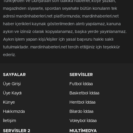
Türkiye'den ve Dünya’dan son dakika haberler, köşe yazıları,
magazinden siyasete, spordan seyahate bütün konuların tek
adresi mardinhaberleri.net platformunda; mardinhaberleri.net
haber içerikleri kaynak gösterilmeden alıntı yapılamaz, kanuna
aykırı ve izinsiz olarak kopyalanamaz, başka yerde yayınlanamaz.
Aykırı işlem yapan kişi/kişiler için yasal başvuru hakkı saklı
tutulmaktadır. mardinhaberleri.net tercih ettiğiniz için teşekkür
ederiz.
SAYFALAR
SERVİSLER
Üye Girişi
Futbol İddaa
Üye Kaydı
Basketbol İddaa
Künye
Hentbol İddaa
Hakkımızda
Bilardo İddaa
İletişim
Voleybol İddaa
SERVİSLER 2
MULTİMEDYA