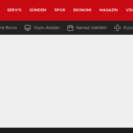
SERVIS
GÜNDEM
SPOR
EKONOMI
MAGAZIN
VI
nlı Borsa
Yayın Akışları
Namaz Vakitleri
Ecza