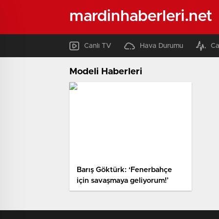
mardinhaberleri.net
Canlı TV
Hava Durumu
Ca
Modeli Haberleri
Barış Göktürk: ‘Fenerbahçe
için savaşmaya geliyorum!’