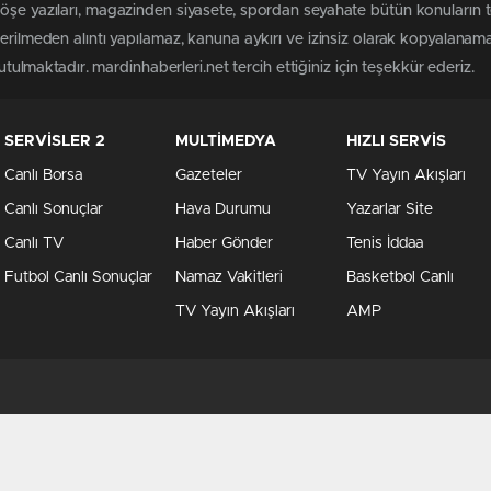
öşe yazıları, magazinden siyasete, spordan seyahate bütün konuların 
terilmeden alıntı yapılamaz, kanuna aykırı ve izinsiz olarak kopyalanam
tutulmaktadır. mardinhaberleri.net tercih ettiğiniz için teşekkür ederiz.
SERVİSLER 2
MULTİMEDYA
HIZLI SERVİS
Canlı Borsa
Gazeteler
TV Yayın Akışları
Canlı Sonuçlar
Hava Durumu
Yazarlar Site
Canlı TV
Haber Gönder
Tenis İddaa
Futbol Canlı Sonuçlar
Namaz Vakitleri
Basketbol Canlı
TV Yayın Akışları
AMP