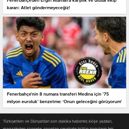
Fenerbahçe’den Ergin Ataman’a karşılık ve ulusal ekip
kararı: Atlet göndermeyeceğiz!
Fenerbahçe’nin 8 numara transferi Medina için ’75
milyon euroluk’ benzetme: ‘Onun geleceğini görüyorum’
Türkiye'den ve Dünya’dan son dakika haberler, köşe yazıları,