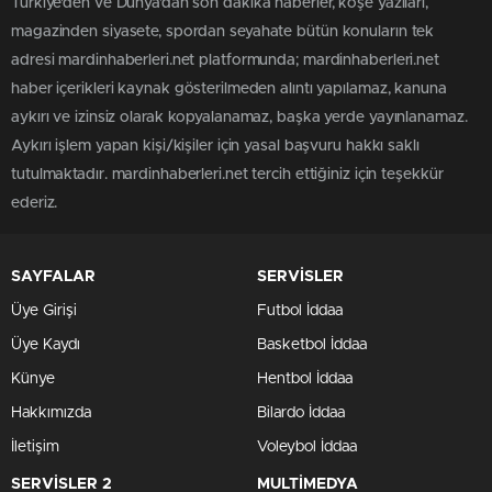
Türkiye'den ve Dünya’dan son dakika haberler, köşe yazıları,
magazinden siyasete, spordan seyahate bütün konuların tek
adresi mardinhaberleri.net platformunda; mardinhaberleri.net
haber içerikleri kaynak gösterilmeden alıntı yapılamaz, kanuna
aykırı ve izinsiz olarak kopyalanamaz, başka yerde yayınlanamaz.
Aykırı işlem yapan kişi/kişiler için yasal başvuru hakkı saklı
tutulmaktadır. mardinhaberleri.net tercih ettiğiniz için teşekkür
ederiz.
SAYFALAR
SERVİSLER
Üye Girişi
Futbol İddaa
Üye Kaydı
Basketbol İddaa
Künye
Hentbol İddaa
Hakkımızda
Bilardo İddaa
İletişim
Voleybol İddaa
SERVİSLER 2
MULTİMEDYA