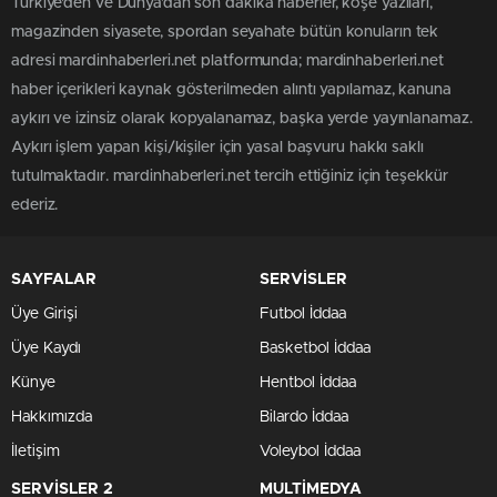
Türkiye'den ve Dünya’dan son dakika haberler, köşe yazıları,
magazinden siyasete, spordan seyahate bütün konuların tek
adresi mardinhaberleri.net platformunda; mardinhaberleri.net
haber içerikleri kaynak gösterilmeden alıntı yapılamaz, kanuna
aykırı ve izinsiz olarak kopyalanamaz, başka yerde yayınlanamaz.
Aykırı işlem yapan kişi/kişiler için yasal başvuru hakkı saklı
tutulmaktadır. mardinhaberleri.net tercih ettiğiniz için teşekkür
ederiz.
SAYFALAR
SERVİSLER
Üye Girişi
Futbol İddaa
Üye Kaydı
Basketbol İddaa
Künye
Hentbol İddaa
Hakkımızda
Bilardo İddaa
İletişim
Voleybol İddaa
SERVİSLER 2
MULTİMEDYA