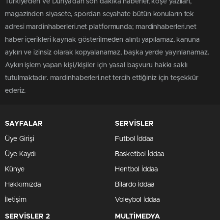
Türkiye'den ve Dünya’dan son dakika haberler, köşe yazıları,
magazinden siyasete, spordan seyahate bütün konuların tek
adresi mardinhaberleri.net platformunda; mardinhaberleri.net
haber içerikleri kaynak gösterilmeden alıntı yapılamaz, kanuna
aykırı ve izinsiz olarak kopyalanamaz, başka yerde yayınlanamaz.
Aykırı işlem yapan kişi/kişiler için yasal başvuru hakkı saklı
tutulmaktadır. mardinhaberleri.net tercih ettiğiniz için teşekkür
ederiz.
SAYFALAR
SERVİSLER
Üye Girişi
Futbol İddaa
Üye Kaydı
Basketbol İddaa
Künye
Hentbol İddaa
Hakkımızda
Bilardo İddaa
İletişim
Voleybol İddaa
SERVİSLER 2
MULTİMEDYA