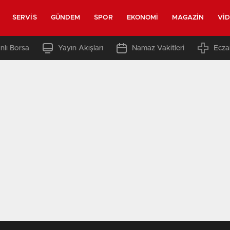
SERVIS
GÜNDEM
SPOR
EKONOMI
MAGAZIN
VI
nlı Borsa
Yayın Akışları
Namaz Vakitleri
Ecza