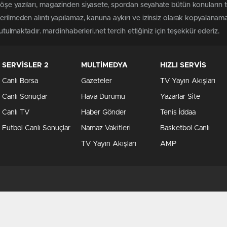
öşe yazıları, magazinden siyasete, spordan seyahate bütün konuların 
terilmeden alıntı yapılamaz, kanuna aykırı ve izinsiz olarak kopyalanam
tutulmaktadır. mardinhaberleri.net tercih ettiğiniz için teşekkür ederiz.
SERVİSLER 2
MULTİMEDYA
HIZLI SERVİS
Canlı Borsa
Gazeteler
TV Yayın Akışları
Canlı Sonuçlar
Hava Durumu
Yazarlar Site
Canlı TV
Haber Gönder
Tenis İddaa
Futbol Canlı Sonuçlar
Namaz Vakitleri
Basketbol Canlı
TV Yayın Akışları
AMP