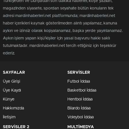
Türkiye'den ve Dünya’dan son dakika haberler, köşe yazıları,
magazinden siyasete, spordan seyahate bütün konuların tek
adresi mardinhaberleri.net platformunda; mardinhaberleri.net
haber içerikleri kaynak gösterilmeden alıntı yapılamaz, kanuna
aykırı ve izinsiz olarak kopyalanamaz, başka yerde yayınlanamaz.
Aykırı işlem yapan kişi/kişiler için yasal başvuru hakkı saklı
tutulmaktadır. mardinhaberleri.net tercih ettiğiniz için teşekkür
ederiz.
SAYFALAR
SERVİSLER
Üye Girişi
Futbol İddaa
Üye Kaydı
Basketbol İddaa
Künye
Hentbol İddaa
Hakkımızda
Bilardo İddaa
İletişim
Voleybol İddaa
SERVİSLER 2
MULTİMEDYA