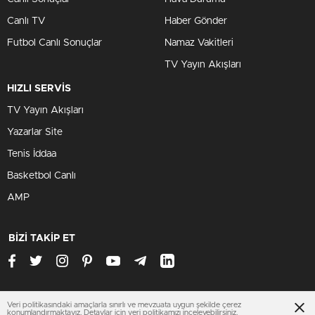
Canlı TV
Haber Gönder
Futbol Canlı Sonuçlar
Namaz Vakitleri
TV Yayın Akışları
HIZLI SERVİS
TV Yayın Akışları
Yazarlar Site
Tenis İddaa
Basketbol Canlı
AMP
BİZİ TAKİP ET
Veri politikasındaki amaçlarla sınırlı ve mevzuata uygun şekilde çerez
mardinhaberleri.net
konumlandırmaktayız. Detaylar için
veri politikamızı
inceleyebilirsiniz.