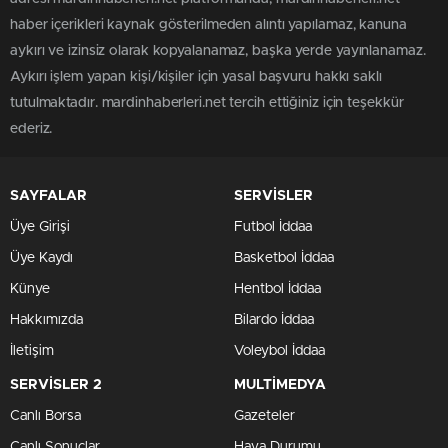
haber içerikleri kaynak gösterilmeden alıntı yapılamaz, kanuna
aykırı ve izinsiz olarak kopyalanamaz, başka yerde yayınlanamaz.
Aykırı işlem yapan kişi/kişiler için yasal başvuru hakkı saklı
tutulmaktadır. mardinhaberleri.net tercih ettiğiniz için teşekkür
ederiz.
SAYFALAR
SERVİSLER
Üye Girişi
Futbol İddaa
Üye Kaydı
Basketbol İddaa
Künye
Hentbol İddaa
Hakkımızda
Bilardo İddaa
İletişim
Voleybol İddaa
SERVİSLER 2
MULTİMEDYA
Canlı Borsa
Gazeteler
Canlı Sonuçlar
Hava Durumu