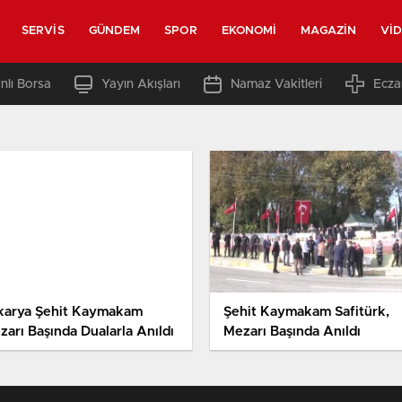
SERVIS
GÜNDEM
SPOR
EKONOMI
MAGAZIN
VI
nlı Borsa
Yayın Akışları
Namaz Vakitleri
Ecza
karya Şehit Kaymakam
Şehit Kaymakam Safitürk,
zarı Başında Dualarla Anıldı
Mezarı Başında Anıldı