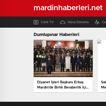
mardinhaberleri.net
Canlı TV
Hava Durumu
Ca
Dumlupınar Haberleri
Diyanet İşleri Başkanı Erbaş
Sa
Mardin’de Birlik Beraberlik İçin
Me
Dua Etti