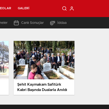
DEOLAR
GALERI
neler
Canlı Sonuçlar
İddaa
Şehit Kaymakam Safitürk
Kabri Başında Dualarla Anıldı