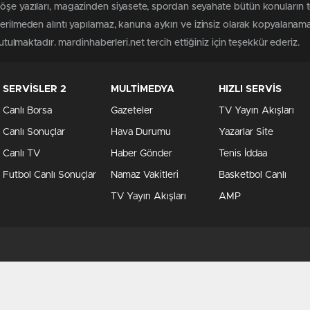
öşe yazıları, magazinden siyasete, spordan seyahate bütün konuların 
terilmeden alıntı yapılamaz, kanuna aykırı ve izinsiz olarak kopyalanam
tutulmaktadır. mardinhaberleri.net tercih ettiğiniz için teşekkür ederiz.
SERVİSLER 2
MULTİMEDYA
HIZLI SERVİS
Canlı Borsa
Gazeteler
TV Yayın Akışları
Canlı Sonuçlar
Hava Durumu
Yazarlar Site
Canlı TV
Haber Gönder
Tenis İddaa
Futbol Canlı Sonuçlar
Namaz Vakitleri
Basketbol Canlı
TV Yayın Akışları
AMP