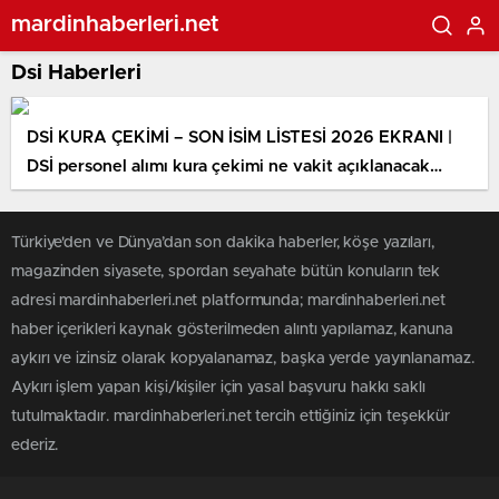
mardinhaberleri.net
Dsi Haberleri
DSİ KURA ÇEKİMİ – SON İSİM LİSTESİ 2026 EKRANI |
DSİ personel alımı kura çekimi ne vakit açıklanacak
2026? Devlet Su İşleri Genel Müdürlüğü (DSİ) 1389
emekçi alımı kura sonuçları muhakkak oldu mu,
Türkiye'den ve Dünya’dan son dakika haberler, köşe yazıları,
sonuçları açıklandı mı, nereden öğrenilir?
magazinden siyasete, spordan seyahate bütün konuların tek
adresi mardinhaberleri.net platformunda; mardinhaberleri.net
haber içerikleri kaynak gösterilmeden alıntı yapılamaz, kanuna
aykırı ve izinsiz olarak kopyalanamaz, başka yerde yayınlanamaz.
Aykırı işlem yapan kişi/kişiler için yasal başvuru hakkı saklı
tutulmaktadır. mardinhaberleri.net tercih ettiğiniz için teşekkür
ederiz.