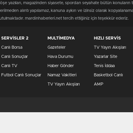
öşe yazıları, magazinden siyasete, spordan seyahate bütün konuların 
terilmeden alıntı yapılamaz, kanuna aykırı ve izinsiz olarak kopyalanam
tutulmaktadır. mardinhaberleri.net tercih ettiğiniz için teşekkür ederiz.
SERVİSLER 2
MULTİMEDYA
HIZLI SERVİS
Canlı Borsa
Gazeteler
TV Yayın Akışları
Canlı Sonuçlar
Hava Durumu
Yazarlar Site
Canlı TV
Haber Gönder
Tenis İddaa
Futbol Canlı Sonuçlar
Namaz Vakitleri
Basketbol Canlı
TV Yayın Akışları
AMP