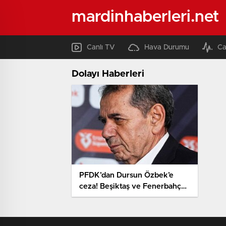
mardinhaberleri.net
Canlı TV
Hava Durumu
Ca
Dolayı Haberleri
PFDK’dan Dursun Özbek’e
ceza! Beşiktaş ve Fenerbahçe
için kararlar da açıklandı…