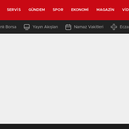
SERVIS
GÜNDEM
SPOR
EKONOMI
MAGAZIN
VI
nlı Borsa
Yayın Akışları
Namaz Vakitleri
Ecza