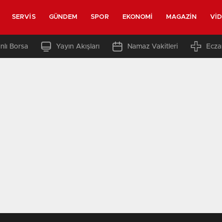
SERVIS
GÜNDEM
SPOR
EKONOMI
MAGAZIN
VI
nlı Borsa
Yayın Akışları
Namaz Vakitleri
Ecza