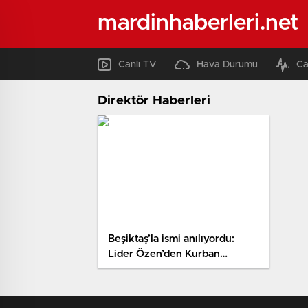
mardinhaberleri.net
Canlı TV
Hava Durumu
Ca
Direktör Haberleri
Beşiktaş’la ismi anılıyordu:
Lider Özen’den Kurban
Kurbanov açıklaması!