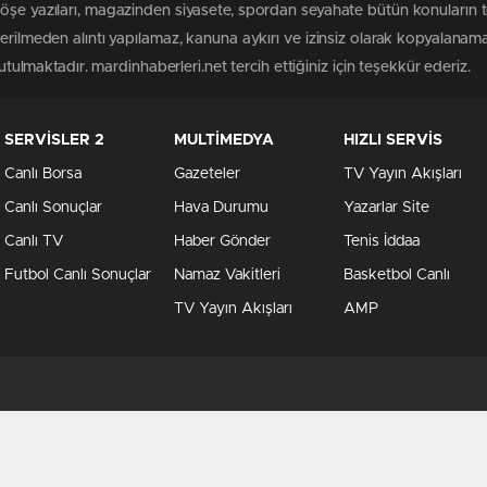
öşe yazıları, magazinden siyasete, spordan seyahate bütün konuların 
terilmeden alıntı yapılamaz, kanuna aykırı ve izinsiz olarak kopyalanam
tutulmaktadır. mardinhaberleri.net tercih ettiğiniz için teşekkür ederiz.
SERVİSLER 2
MULTİMEDYA
HIZLI SERVİS
Canlı Borsa
Gazeteler
TV Yayın Akışları
Canlı Sonuçlar
Hava Durumu
Yazarlar Site
Canlı TV
Haber Gönder
Tenis İddaa
Futbol Canlı Sonuçlar
Namaz Vakitleri
Basketbol Canlı
TV Yayın Akışları
AMP