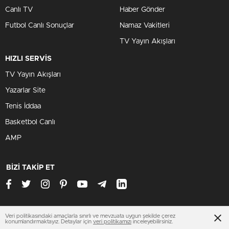
Canlı TV
Haber Gönder
Futbol Canlı Sonuçlar
Namaz Vakitleri
TV Yayın Akışları
HIZLI SERVİS
TV Yayın Akışları
Yazarlar Site
Tenis İddaa
Basketbol Canlı
AMP
BİZİ TAKİP ET
Veri politikasındaki amaçlarla sınırlı ve mevzuata uygun şekilde çerez
mardinhaberleri.net
konumlandırmaktayız. Detaylar için
veri politikamızı
inceleyebilirsiniz.