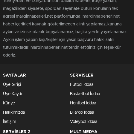
Türkiye'den ve Dünya’dan son dakika haberler, köşe yazıları,
magazinden siyasete, spordan seyahate bütün konuların tek
adresi mardinhaberleri.net platformunda; mardinhaberleri.net
haber içerikleri kaynak gösterilmeden alıntı yapılamaz, kanuna
aykırı ve izinsiz olarak kopyalanamaz, başka yerde yayınlanamaz.
Aykırı işlem yapan kişi/kişiler için yasal başvuru hakkı saklı
tutulmaktadır. mardinhaberleri.net tercih ettiğiniz için teşekkür
ederiz.
SAYFALAR
SERVİSLER
Üye Girişi
Futbol İddaa
Üye Kaydı
Basketbol İddaa
Künye
Hentbol İddaa
Hakkımızda
Bilardo İddaa
İletişim
Voleybol İddaa
SERVİSLER 2
MULTİMEDYA