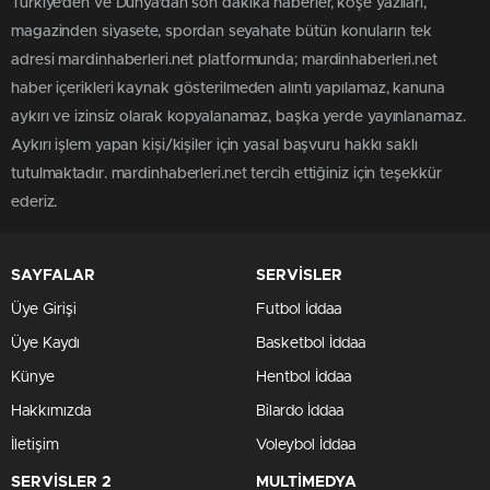
Türkiye'den ve Dünya’dan son dakika haberler, köşe yazıları,
magazinden siyasete, spordan seyahate bütün konuların tek
adresi mardinhaberleri.net platformunda; mardinhaberleri.net
haber içerikleri kaynak gösterilmeden alıntı yapılamaz, kanuna
aykırı ve izinsiz olarak kopyalanamaz, başka yerde yayınlanamaz.
Aykırı işlem yapan kişi/kişiler için yasal başvuru hakkı saklı
tutulmaktadır. mardinhaberleri.net tercih ettiğiniz için teşekkür
ederiz.
SAYFALAR
SERVİSLER
Üye Girişi
Futbol İddaa
Üye Kaydı
Basketbol İddaa
Künye
Hentbol İddaa
Hakkımızda
Bilardo İddaa
İletişim
Voleybol İddaa
SERVİSLER 2
MULTİMEDYA