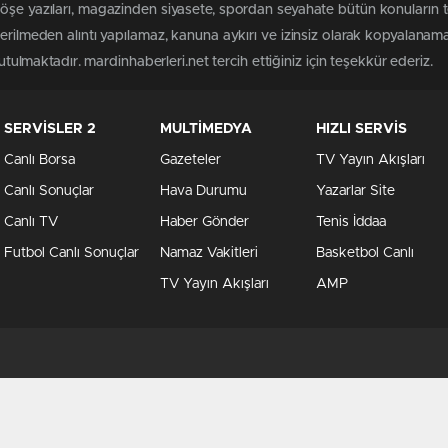
öşe yazıları, magazinden siyasete, spordan seyahate bütün konuların 
terilmeden alıntı yapılamaz, kanuna aykırı ve izinsiz olarak kopyalanam
tutulmaktadır. mardinhaberleri.net tercih ettiğiniz için teşekkür ederiz.
SERVİSLER 2
MULTİMEDYA
HIZLI SERVİS
Canlı Borsa
Gazeteler
TV Yayın Akışları
Canlı Sonuçlar
Hava Durumu
Yazarlar Site
Canlı TV
Haber Gönder
Tenis İddaa
Futbol Canlı Sonuçlar
Namaz Vakitleri
Basketbol Canlı
TV Yayın Akışları
AMP