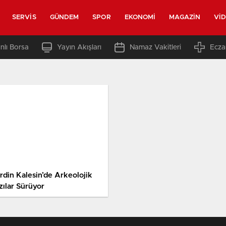
SERVIS
GÜNDEM
SPOR
EKONOMI
MAGAZIN
VI
nlı Borsa
Yayın Akışları
Namaz Vakitleri
Ecza
rdin Kalesin’de Arkeolojik
zılar Sürüyor